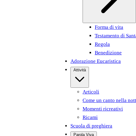
Forma di vita
Testamento di Sant
Regola
Benedizione
Adorazione Eucaristica
Attività
Articoli
Come un canto nella not
Momenti ricreativi
Ricami
Scuola di preghiera
Parola Viva