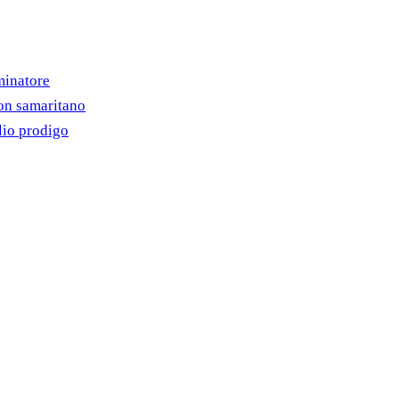
minatore
on samaritano
lio prodigo