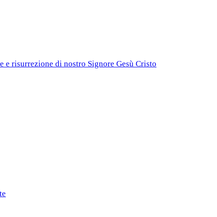
e e risurrezione di nostro Signore Gesù Cristo
te