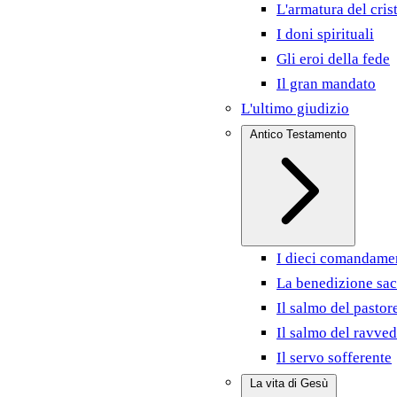
L'armatura del cris
I doni spirituali
Gli eroi della fede
Il gran mandato
L'ultimo giudizio
Antico Testamento
I dieci comandame
La benedizione sac
Il salmo del pastor
Il salmo del ravve
Il servo sofferente
La vita di Gesù