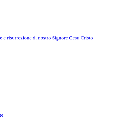
e e risurrezione di nostro Signore Gesù Cristo
te