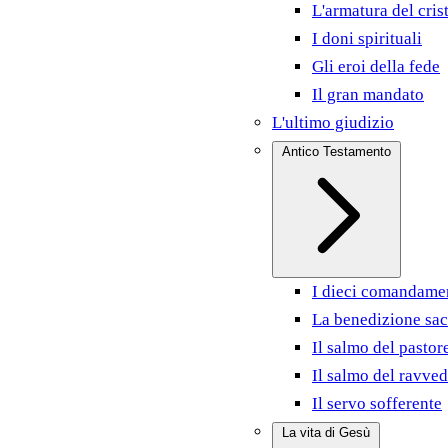
L'armatura del cris
I doni spirituali
Gli eroi della fede
Il gran mandato
L'ultimo giudizio
Antico Testamento
I dieci comandame
La benedizione sac
Il salmo del pastor
Il salmo del ravve
Il servo sofferente
La vita di Gesù