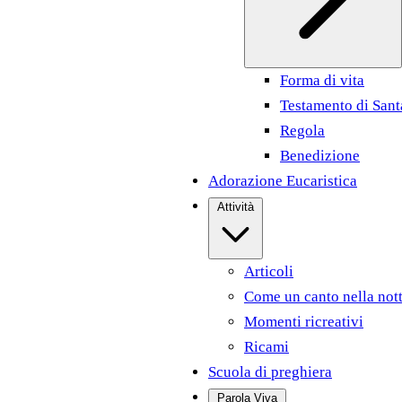
Forma di vita
Testamento di Sant
Regola
Benedizione
Adorazione Eucaristica
Attività
Articoli
Come un canto nella not
Momenti ricreativi
Ricami
Scuola di preghiera
Parola Viva