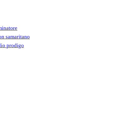
minatore
on samaritano
lio prodigo