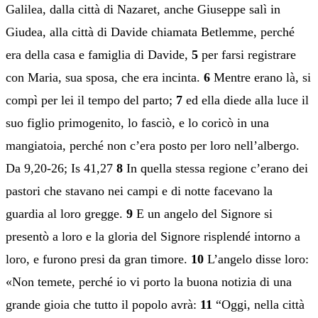
Galilea, dalla città di Nazaret, anche Giuseppe salì in
Giudea, alla città di Davide chiamata Betlemme, perché
era della casa e famiglia di Davide,
5
per farsi registrare
con Maria, sua sposa, che era incinta.
6
Mentre erano là, si
compì per lei il tempo del parto;
7
ed ella diede alla luce il
suo figlio primogenito, lo fasciò, e lo coricò in una
mangiatoia, perché non c’era posto per loro nell’albergo.
Da 9,20-26; Is 41,27
8
In quella stessa regione c’erano dei
pastori che stavano nei campi e di notte facevano la
guardia al loro gregge.
9
E un angelo del Signore si
presentò a loro e la gloria del Signore risplendé intorno a
loro, e furono presi da gran timore.
10
L’angelo disse loro:
«Non temete, perché io vi porto la buona notizia di una
grande gioia che tutto il popolo avrà:
11
“Oggi, nella città