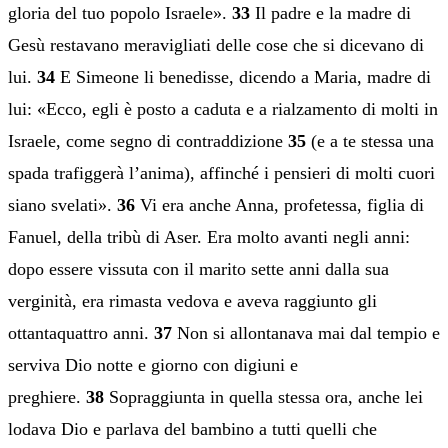
gloria del tuo popolo Israele».
33
Il padre e la madre di
Gesù restavano meravigliati delle cose che si dicevano di
lui.
34
E Simeone li benedisse, dicendo a Maria, madre di
lui: «Ecco, egli è posto a caduta e a rialzamento di molti in
Israele, come segno di contraddizione
35
(e a te stessa una
spada trafiggerà l’anima), affinché i pensieri di molti cuori
siano svelati».
36
Vi era anche Anna, profetessa, figlia di
Fanuel, della tribù di Aser. Era molto avanti negli anni:
dopo essere vissuta con il marito sette anni dalla sua
verginità, era rimasta vedova e aveva raggiunto gli
ottantaquattro anni.
37
Non si allontanava mai dal tempio e
serviva Dio notte e giorno con digiuni e
preghiere.
38
Sopraggiunta in quella stessa ora, anche lei
lodava Dio e parlava del bambino a tutti quelli che