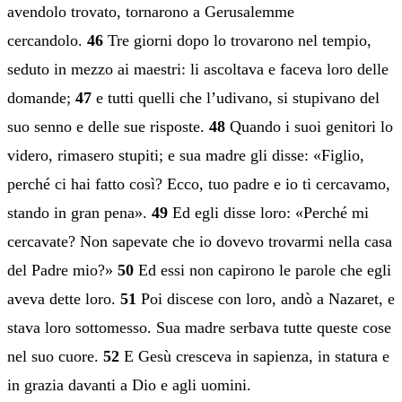
avendolo trovato, tornarono a Gerusalemme
cercandolo.
46
Tre giorni dopo lo trovarono nel tempio,
seduto in mezzo ai maestri: li ascoltava e faceva loro delle
domande;
47
e tutti quelli che l’udivano, si stupivano del
suo senno e delle sue risposte.
48
Quando i suoi genitori lo
videro, rimasero stupiti; e sua madre gli disse: «Figlio,
perché ci hai fatto così? Ecco, tuo padre e io ti cercavamo,
stando in gran pena».
49
Ed egli disse loro: «Perché mi
cercavate? Non sapevate che io dovevo trovarmi nella casa
del Padre mio?»
50
Ed essi non capirono le parole che egli
aveva dette loro.
51
Poi discese con loro, andò a Nazaret, e
stava loro sottomesso. Sua madre serbava tutte queste cose
nel suo cuore.
52
E Gesù cresceva in sapienza, in statura e
in grazia davanti a Dio e agli uomini.