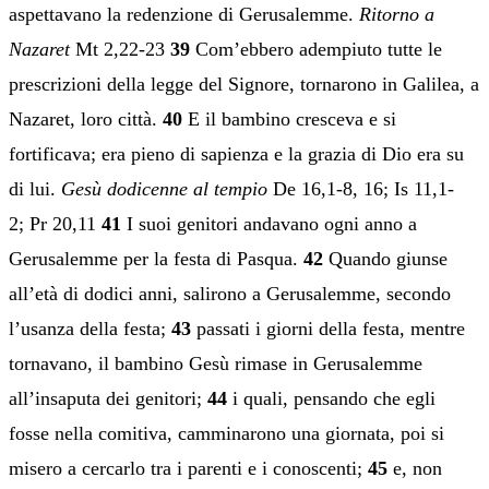
aspettavano la redenzione di Gerusalemme.
Ritorno a
Nazaret
Mt 2,22-23
39
Com’ebbero adempiuto tutte le
prescrizioni della legge del Signore, tornarono in Galilea, a
Nazaret, loro città.
40
E il bambino cresceva e si
fortificava; era pieno di sapienza e la grazia di Dio era su
di lui.
Gesù dodicenne al tempio
De 16,1-8, 16; Is 11,1-
2; Pr 20,11
41
I suoi genitori andavano ogni anno a
Gerusalemme per la festa di Pasqua.
42
Quando giunse
all’età di dodici anni, salirono a Gerusalemme, secondo
l’usanza della festa;
43
passati i giorni della festa, mentre
tornavano, il bambino Gesù rimase in Gerusalemme
all’insaputa dei genitori;
44
i quali, pensando che egli
fosse nella comitiva, camminarono una giornata, poi si
misero a cercarlo tra i parenti e i conoscenti;
45
e, non