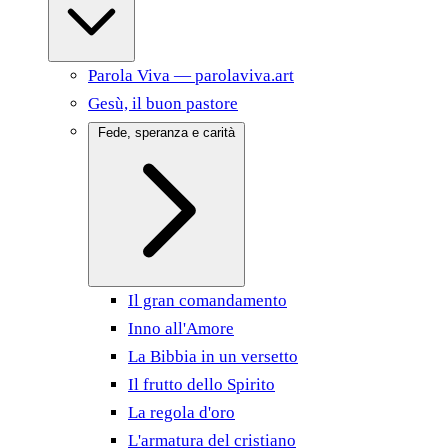
Parola Viva — parolaviva.art
Gesù, il buon pastore
Fede, speranza e carità
Il gran comandamento
Inno all'Amore
La Bibbia in un versetto
Il frutto dello Spirito
La regola d'oro
L'armatura del cristiano