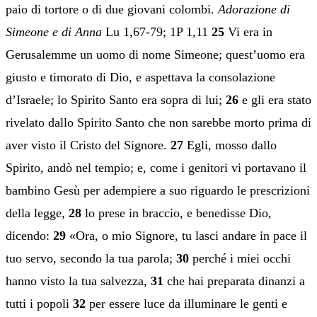
paio di tortore o di due giovani colombi.
Adorazione di
Simeone e di Anna
Lu 1,67-79; 1P 1,11
25
Vi era in
Gerusalemme un uomo di nome Simeone; quest’uomo era
giusto e timorato di Dio, e aspettava la consolazione
d’Israele; lo Spirito Santo era sopra di lui;
26
e gli era stato
rivelato dallo Spirito Santo che non sarebbe morto prima di
aver visto il Cristo del Signore.
27
Egli, mosso dallo
Spirito, andò nel tempio; e, come i genitori vi portavano il
bambino Gesù per adempiere a suo riguardo le prescrizioni
della legge,
28
lo prese in braccio, e benedisse Dio,
dicendo:
29
«Ora, o mio Signore, tu lasci andare in pace il
tuo servo, secondo la tua parola;
30
perché i miei occhi
hanno visto la tua salvezza,
31
che hai preparata dinanzi a
tutti i popoli
32
per essere luce da illuminare le genti e