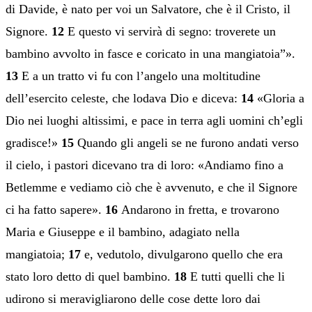
di Davide, è nato per voi un Salvatore, che è il Cristo, il
Signore.
12
E questo vi servirà di segno: troverete un
bambino avvolto in fasce e coricato in una mangiatoia”».
13
E a un tratto vi fu con l’angelo una moltitudine
dell’esercito celeste, che lodava Dio e diceva:
14
«Gloria a
Dio nei luoghi altissimi, e pace in terra agli uomini ch’egli
gradisce!»
15
Quando gli angeli se ne furono andati verso
il cielo, i pastori dicevano tra di loro: «Andiamo fino a
Betlemme e vediamo ciò che è avvenuto, e che il Signore
ci ha fatto sapere».
16
Andarono in fretta, e trovarono
Maria e Giuseppe e il bambino, adagiato nella
mangiatoia;
17
e, vedutolo, divulgarono quello che era
stato loro detto di quel bambino.
18
E tutti quelli che li
udirono si meravigliarono delle cose dette loro dai