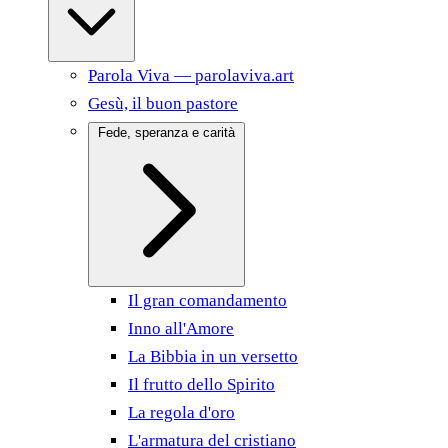
Parola Viva — parolaviva.art
Gesù, il buon pastore
Fede, speranza e carità
Il gran comandamento
Inno all'Amore
La Bibbia in un versetto
Il frutto dello Spirito
La regola d'oro
L'armatura del cristiano