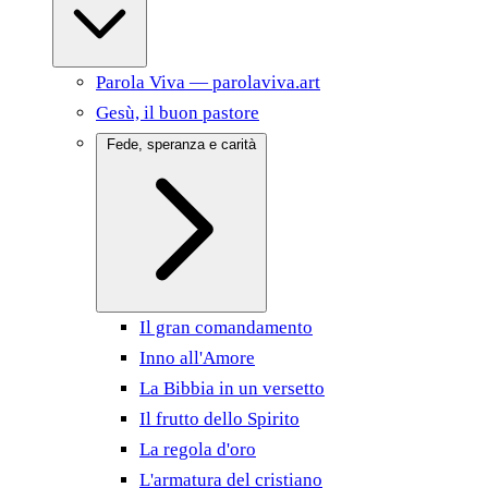
Parola Viva — parolaviva.art
Gesù, il buon pastore
Fede, speranza e carità
Il gran comandamento
Inno all'Amore
La Bibbia in un versetto
Il frutto dello Spirito
La regola d'oro
L'armatura del cristiano