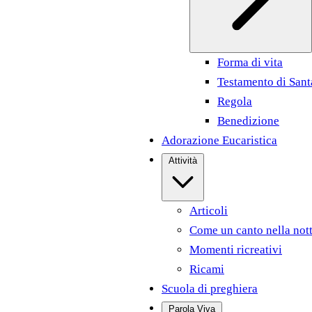
Forma di vita
Testamento di Sant
Regola
Benedizione
Adorazione Eucaristica
Attività
Articoli
Come un canto nella not
Momenti ricreativi
Ricami
Scuola di preghiera
Parola Viva