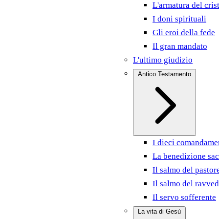
L'armatura del cris
I doni spirituali
Gli eroi della fede
Il gran mandato
L'ultimo giudizio
Antico Testamento
I dieci comandame
La benedizione sac
Il salmo del pastor
Il salmo del ravve
Il servo sofferente
La vita di Gesù