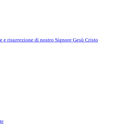
e e risurrezione di nostro Signore Gesù Cristo
te