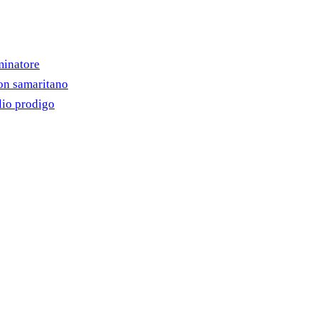
minatore
on samaritano
lio prodigo