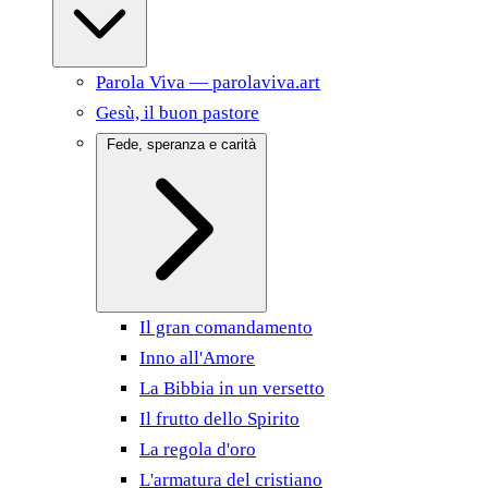
Parola Viva — parolaviva.art
Gesù, il buon pastore
Fede, speranza e carità
Il gran comandamento
Inno all'Amore
La Bibbia in un versetto
Il frutto dello Spirito
La regola d'oro
L'armatura del cristiano