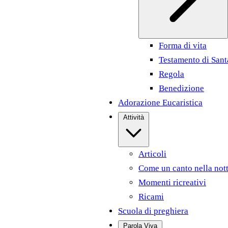
Forma di vita
Testamento di Sant
Regola
Benedizione
Adorazione Eucaristica
Attività
Articoli
Come un canto nella not
Momenti ricreativi
Ricami
Scuola di preghiera
Parola Viva