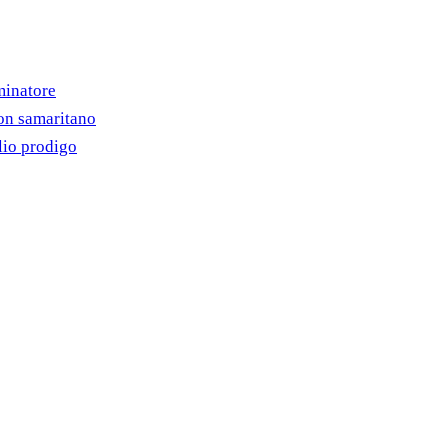
minatore
on samaritano
lio prodigo