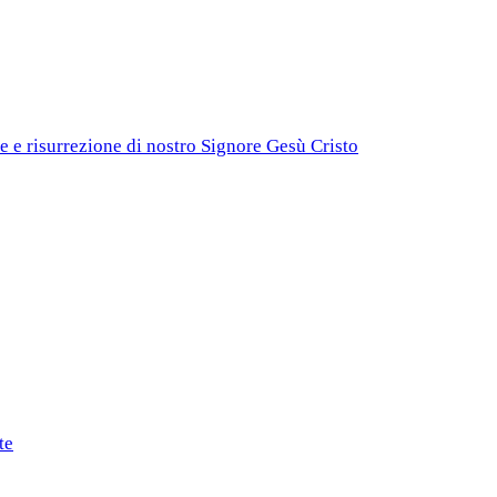
e e risurrezione di nostro Signore Gesù Cristo
te