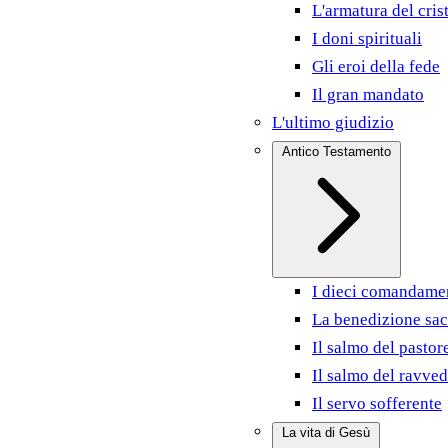
L'armatura del cris
I doni spirituali
Gli eroi della fede
Il gran mandato
L'ultimo giudizio
Antico Testamento
I dieci comandame
La benedizione sac
Il salmo del pastor
Il salmo del ravve
Il servo sofferente
La vita di Gesù