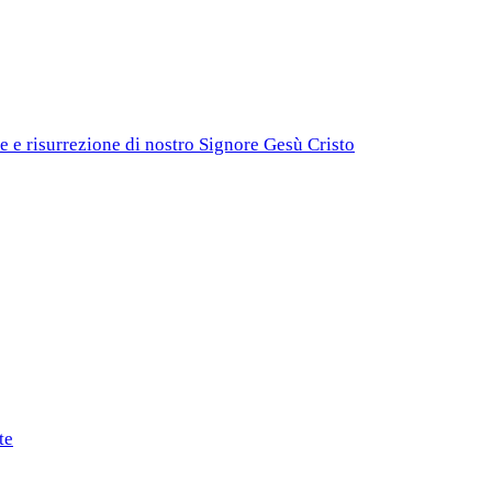
e e risurrezione di nostro Signore Gesù Cristo
te