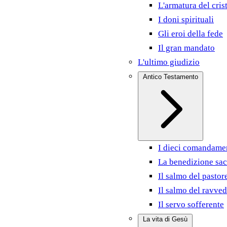
L'armatura del cris
I doni spirituali
Gli eroi della fede
Il gran mandato
L'ultimo giudizio
Antico Testamento
I dieci comandame
La benedizione sac
Il salmo del pastor
Il salmo del ravve
Il servo sofferente
La vita di Gesù