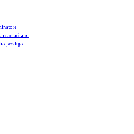
minatore
on samaritano
lio prodigo