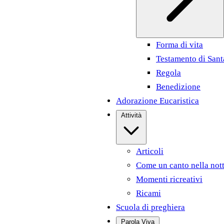
Forma di vita
Testamento di Sant
Regola
Benedizione
Adorazione Eucaristica
Attività
Articoli
Come un canto nella not
Momenti ricreativi
Ricami
Scuola di preghiera
Parola Viva