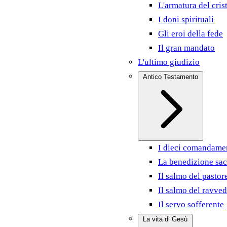
L'armatura del cris
I doni spirituali
Gli eroi della fede
Il gran mandato
L'ultimo giudizio
Antico Testamento
I dieci comandame
La benedizione sac
Il salmo del pastor
Il salmo del ravve
Il servo sofferente
La vita di Gesù