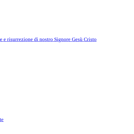
e e risurrezione di nostro Signore Gesù Cristo
te