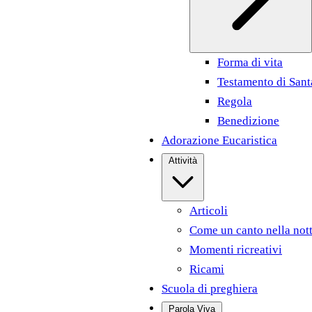
Forma di vita
Testamento di Sant
Regola
Benedizione
Adorazione Eucaristica
Attività
Articoli
Come un canto nella not
Momenti ricreativi
Ricami
Scuola di preghiera
Parola Viva