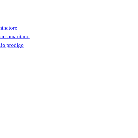
minatore
on samaritano
lio prodigo