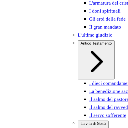
L'armatura del cris
I doni spirituali
Gli eroi della fede
Il gran mandato
L'ultimo giudizio
Antico Testamento
I dieci comandame
La benedizione sac
Il salmo del pastor
Il salmo del ravve
Il servo sofferente
La vita di Gesù