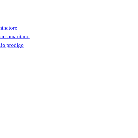
minatore
on samaritano
lio prodigo