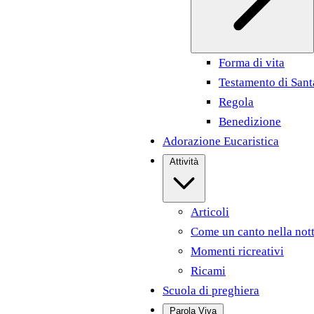
Forma di vita
Testamento di Sant
Regola
Benedizione
Adorazione Eucaristica
Attività
Articoli
Come un canto nella not
Momenti ricreativi
Ricami
Scuola di preghiera
Parola Viva