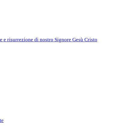
e e risurrezione di nostro Signore Gesù Cristo
te